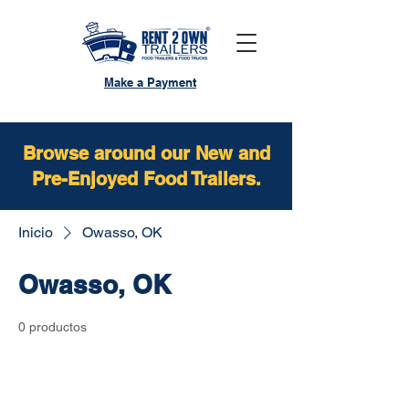
Make a Payment
Browse around our New and
Pre-Enjoyed Food Trailers.
Inicio
Owasso, OK
Owasso, OK
0 productos