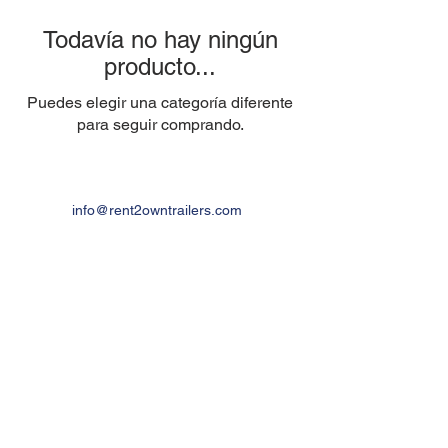
Todavía no hay ningún
producto...
Puedes elegir una categoría diferente
para seguir comprando.
info@rent2owntrailers.com
Houston, Tx:
+1 (832)2880884
Inicio |
Modelos de remolques |
Nuestro
Proceso|
¿Por qué elegirnos? |
Acerca de
nosotros |
Nuestra Historia |
Nuestros
Valores|
Contacto |
Blog |
Recursos |
Carreras