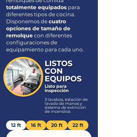
remolques de comida
totalmente equipados
para
diferentes tipos de cocina.
Disponemos de
cuatro
opciones de tamaño de
remolque
con diferentes
configuraciones de
equipamiento para cada uno.
LISTOS
CON
EQUIPOS
Listo para
inspección
3 lavabos, estación de
lavado de manos y
sistema de extinción
de incendios
12 ft
16 ft
20 ft
22 ft