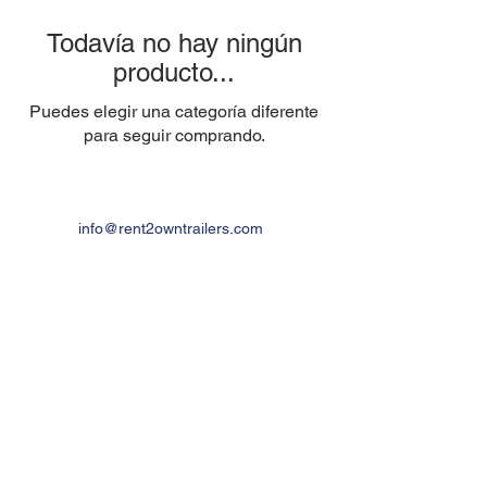
Todavía no hay ningún
producto...
Puedes elegir una categoría diferente
para seguir comprando.
info@rent2owntrailers.com
Houston, Tx:
+1 (832)2880884
Inicio |
Modelos de remolques |
Nuestro
Proceso|
¿Por qué elegirnos? |
Acerca de
nosotros |
Nuestra Historia |
Nuestros
Valores|
Contacto |
Blog |
Recursos |
Carreras