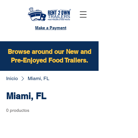
Make a Payment
Browse around our New and
Pre-Enjoyed Food Trailers.
Inicio
Miami, FL
Miami, FL
0 productos